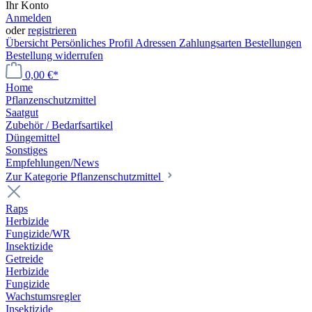
Ihr Konto
Anmelden
oder
registrieren
Übersicht
Persönliches Profil
Adressen
Zahlungsarten
Bestellungen
Bestellung widerrufen
0,00 €*
Home
Pflanzenschutzmittel
Saatgut
Zubehör / Bedarfsartikel
Düngemittel
Sonstiges
Empfehlungen/News
Zur Kategorie Pflanzenschutzmittel
Raps
Herbizide
Fungizide/WR
Insektizide
Getreide
Herbizide
Fungizide
Wachstumsregler
Insektizide